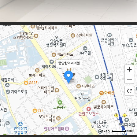
중앙항외과의원
100m