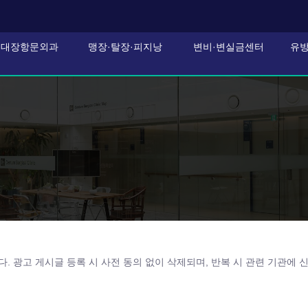
대장항문외과
맹장·탈장·피지낭
변비·변실금센터
유
. 광고 게시글 등록 시 사전 동의 없이 삭제되며, 반복 시 관련 기관에 