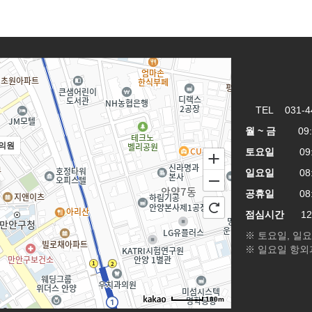
TEL 031-4
월 ~ 금
09:00
의원
토요일
09:00
일요일
08:00
공휴일
08:00
점심시간
12:3
※ 토요일, 일
※ 일요일 항외
100m