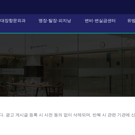
대장항문외과
맹장·탈장·피지낭
변비·변실금센터
유
. 광고 게시글 등록 시 사전 동의 없이 삭제되며, 반복 시 관련 기관에 