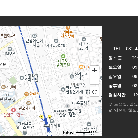
TEL 031-4
월 ~ 금
09:00
의원
토요일
09:00
일요일
08:00
공휴일
08:00
점심시간
12:3
※ 토요일, 일
※ 일요일 항외
100m