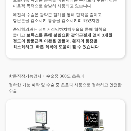
보튤리눔 톡신은 근육을 이완시키는 주사로서 주름개선등
미용적 목적으로 활발히 사용되고 있습니다.
예전의 수술은 괄약근 절개를 통해 협착을 줄이고
항문톤을 감소시켜 통증을 감소시키려 하였지만
중앙항외과는 레이저점막하치핵수술을 통해 협착을
줄이고
보톡스를 통해 불필요한 괄약근절개 없이
3
개월
정도의 항문근육 이완을 만들어
,
환자의 통증을
최소화하고
,
빠른 회복에 도움이 될 수 있습니다
.
항문직장기능검사 + 수술중 360도 초음파
정확한 기능 파악 및 수술 중 초음파 사용으로 정확하고 안전한
수술