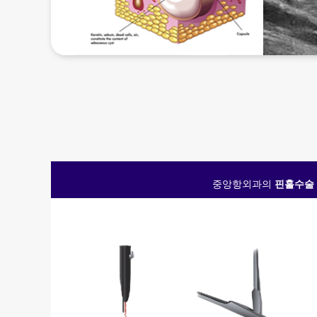
중앙항외과의
핀홀수술