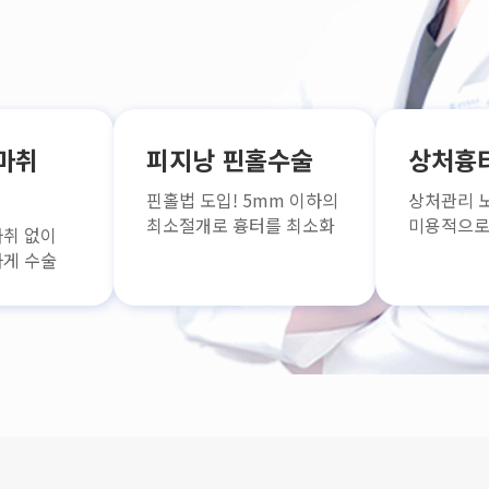
마취
피지낭 핀홀수술
상처흉
핀홀법 도입! 5mm 이하의
상처관리 
최소절개로 흉터를 최소화
미용적으로
취 없이
게 수술