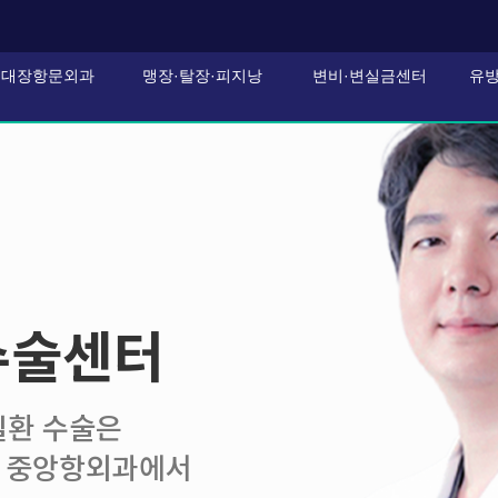
대장항문외과
맹장·탈장·피지낭
변비·변실금센터
유
수술센터
질환 수술은
 중앙항외과에서