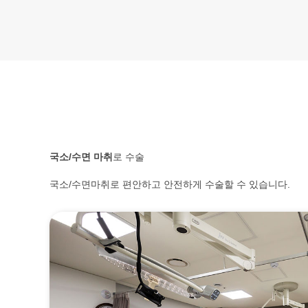
국소
/
수면
마취
로
수술
국소
/
수면마취로
편안하고
안전하게
수술할
수
있습니다
.