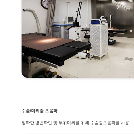
수술
/
마취중
초음파
정확한 병변확인 및 부위마취를 위해 수술중초음파를 사용