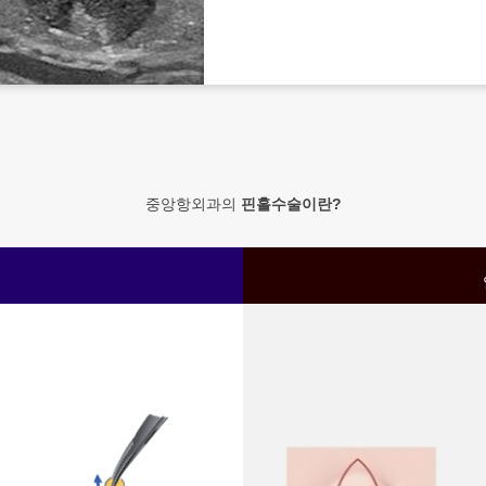
중앙항외과의
핀홀수술이란?