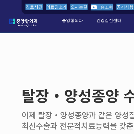
진료시간
의료진소개
오시는길
공지사항
응꼬형
중앙항외과
건강검진센터
탈장・양성종양 
이제 탈장・양성종양과 같은 양성
최신수술과 전문적치료능력을 갖춘