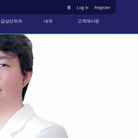
홈
Log In
Register
방갑상선외과
내과
고객게시판