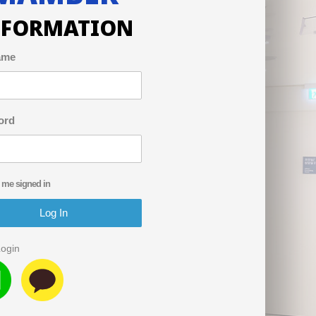
NFORMATION
ame
ord
 me signed in
Login