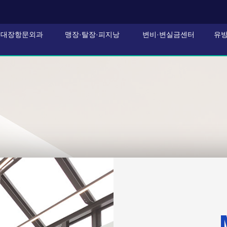
대장항문외과
맹장·탈장·피지낭
변비·변실금센터
유