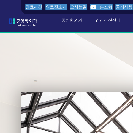
진료시간
의료진소개
오시는길
공지사항
응꼬형
중앙항외과
건강검진센터