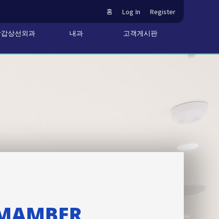
홈
Log In
Register
방갑상선외과
내과
고객게시판
MAMBER