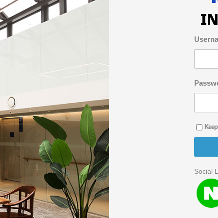
I
Usern
Passw
Keep
Social 