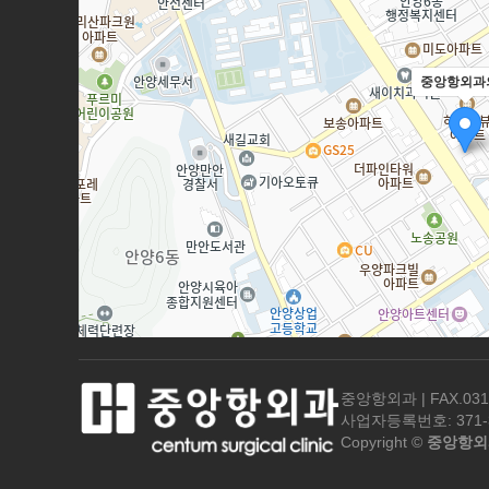
중앙항외과
중앙항외과 | FAX.031
사업자등록번호: 371-3
Copyright ©
중앙항외