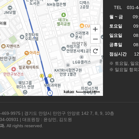
TEL 031-4
월 ~ 금
09:00
의원
토요일
09:00
일요일
08:00
공휴일
08:00
점심시간
12:3
※ 토요일, 일
※ 일요일 항외
100m
-469-9975 | 경기도 안양시 만안구 안양로 142 7, 8, 9, 10층
4-00931 | 대표원장 : 윤상민, 김도원
과.
All rights reserved.