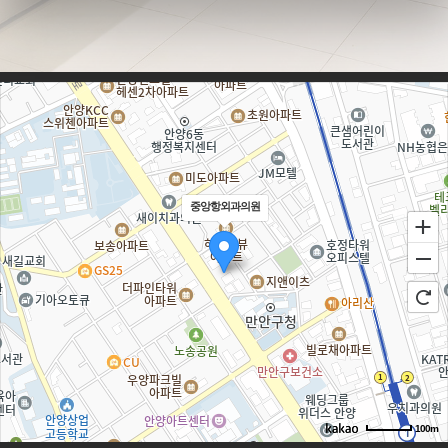
중앙항외과의원
100m